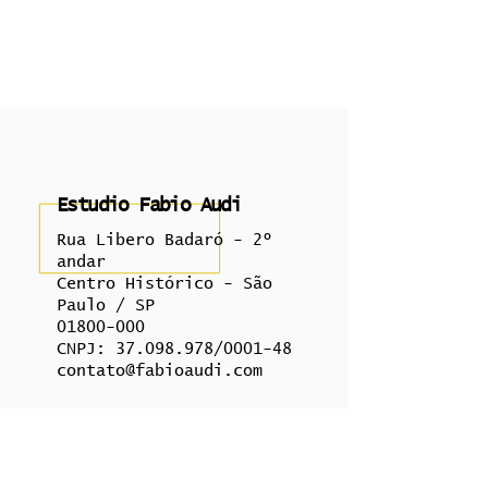
Estudio Fabio Audi
Rua Libero Badaró - 2º
andar
Centro Histórico - São
Paulo / SP
01800-000
CNPJ:
37.098.978
/0001-48
contato@fabioaudi.com
Cancelamentos
Reembolsos